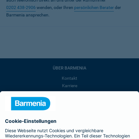
auch telefonisch direkt an uns unter der Rufnummer
0202 438-2906
wenden, oder Ihren
persönlichen Berater
der
Barmenia ansprechen.
ÜBER BARMENIA
Kontakt
Karriere
Presse
Unternehmen
Anfahrt
Affiliate-Partner werden
Barmenia ist Teil der BarmeniaGothaer
BELIEBTE SEITEN