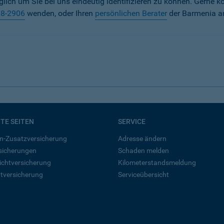
iglich um Sie bei uns eindeutig identifizieren zu können. Gerne k
38-2906
wenden, oder Ihren
persönlichen Berater
der Barmenia a
BTE SEITEN
SERVICE
n-Zusatzversicherung
Adresse ändern
rsicherungen
Schaden melden
ichtversicherung
Kilometerstandsmeldung
tversicherung
Serviceübersicht