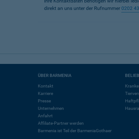
Ihre Kontaktdaten benötigen wir hierbei led
direkt an uns unter der Rufnummer
0202 4
ÜBER BARMENIA
BELIE
Kontakt
Kranke
Karriere
Tierve
Presse
Haftpfl
Unternehmen
Hausra
Anfahrt
Affiliate-Partner werden
Barmenia ist Teil der BarmeniaGothaer