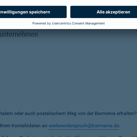
herungsunternehmen
erunternehmen
italem oder auch postalischem Weg von der Barmenia erhalten?
t Ihren Kontaktdaten an
werbewiderspruch@barmenia.de
.