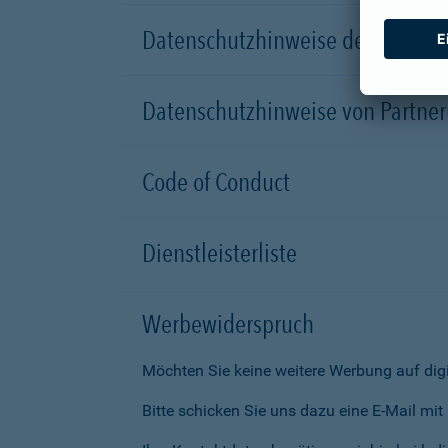
Datenschutzhinweise der Versic
Datenschutzhinweise von Partn
Code of Conduct
Dienstleisterliste
Werbewiderspruch
Möchten Sie keine weitere Werbung auf dig
Bitte schicken Sie uns dazu eine E-Mail mi