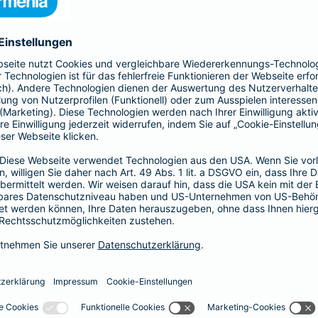
nia Krankenversicherung AG und der Barmenia Allgemeine Vers
ften kontaktieren.
r der Webseite
räsenzen in sozialen Medien