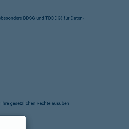
insbesondere BDSG und TDDDG) für Daten­
 Ihre gesetzlichen Rechte ausüben