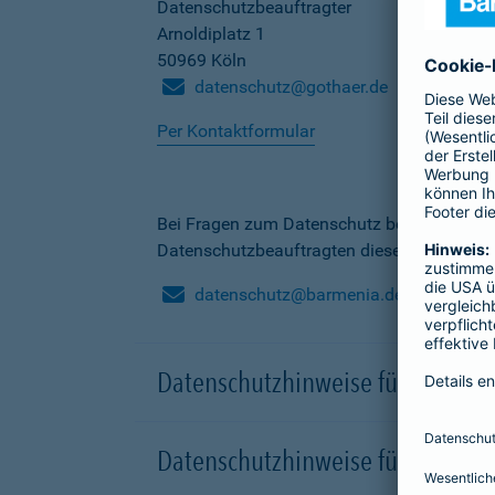
Datenschutzbeauftragter
Arnoldiplatz 1
50969 Köln
datenschutz@gothaer.de
Per Kontaktformular
Bei Fragen zum Datenschutz bei der Barme
Datenschutzbeauftragten dieser Gesellscha
datenschutz@barmenia.de
Datenschutzhinweise für Besuche
Datenschutzhinweise für Onlinep