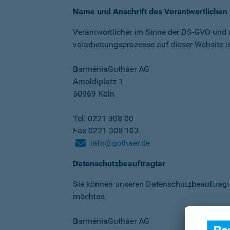
Name und Anschrift des Verantwortlichen
Verantwortlicher im Sinne der DS-GVO und
verarbeitungs­prozesse auf dieser Website is
BarmeniaGothaer AG
Arnoldiplatz 1
50969 Köln
Tel. 0221 308-00
Fax 0221 308-103
info@gothaer.de
Datenschutzbeauftragter
Sie können unseren Datenschutz­beauftragt
möchten.
BarmeniaGothaer AG