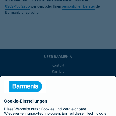
auch telefonisch direkt an uns unter der Rufnummer
0202 438-2906
wenden, oder Ihren
persönlichen Berater
der
Barmenia ansprechen.
ÜBER BARMENIA
Kontakt
Karriere
Presse
Unternehmen
Anfahrt
Affiliate-Partner werden
Barmenia ist Teil der BarmeniaGothaer
BELIEBTE SEITEN