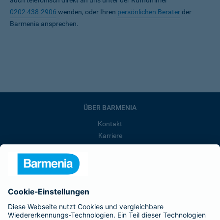
auch telefonisch direkt an uns unter der Rufnummer
0202 438-2906
wenden, oder Ihren
persönlichen Berater
der
Barmenia ansprechen.
ÜBER BARMENIA
Kontakt
Karriere
Presse
Unternehmen
Anfahrt
Affiliate-Partner werden
Barmenia ist Teil der BarmeniaGothaer
BELIEBTE SEITEN