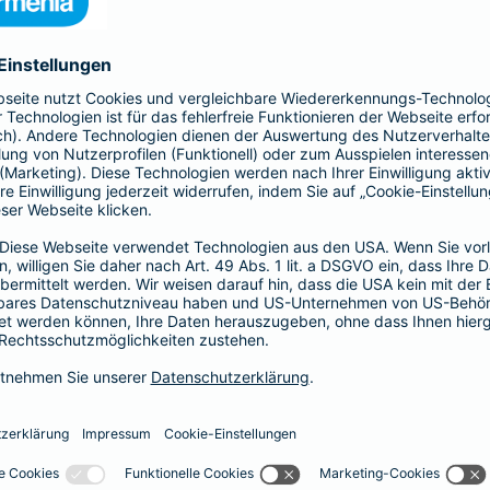
nia Krankenversicherung AG und der Barmenia Allgemeine Vers
ften kontaktieren.
r der Webseite
räsenzen in sozialen Medien