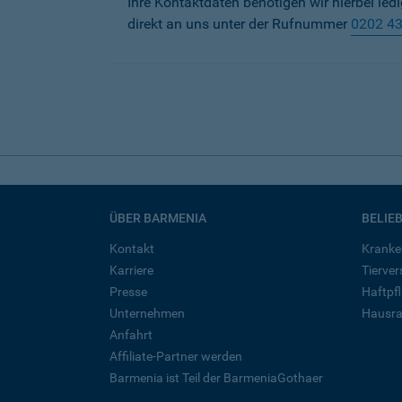
Ihre Kontaktdaten benötigen wir hierbei led
direkt an uns unter der Rufnummer
0202 4
ÜBER BARMENIA
BELIE
Kontakt
Kranke
Karriere
Tierve
Presse
Haftpfl
Unternehmen
Hausra
Anfahrt
Affiliate-Partner werden
Barmenia ist Teil der BarmeniaGothaer