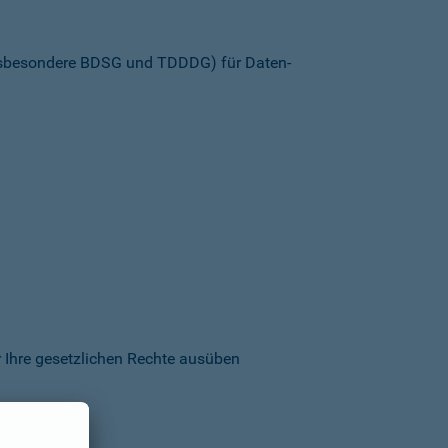
insbesondere BDSG und TDDDG) für Daten­
 Ihre gesetzlichen Rechte ausüben