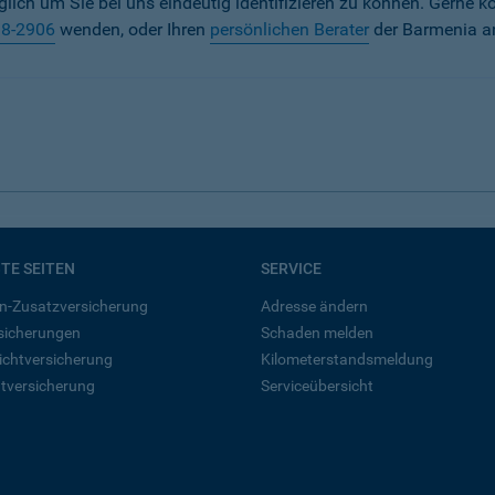
iglich um Sie bei uns eindeutig identifizieren zu können. Gerne k
38-2906
wenden, oder Ihren
persönlichen Berater
der Barmenia a
BTE SEITEN
SERVICE
n-Zusatzversicherung
Adresse ändern
rsicherungen
Schaden melden
ichtversicherung
Kilometerstandsmeldung
tversicherung
Serviceübersicht