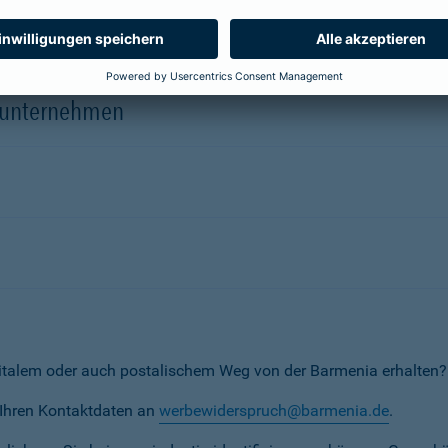
herungsunternehmen
erunternehmen
italem oder auch postalischem Weg von der Barmenia erhalten?
t Ihren Kontaktdaten an
werbewiderspruch@barmenia.de
.