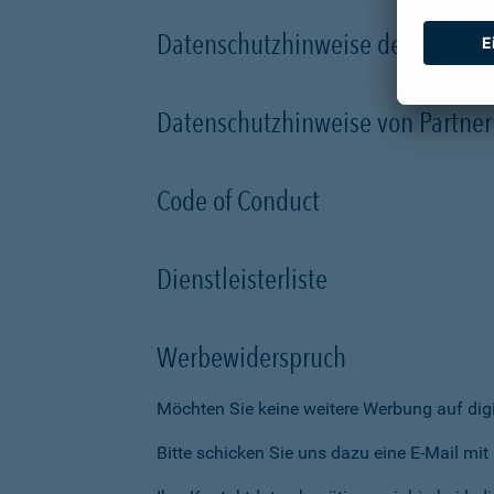
Datenschutzhinweise der Versic
Datenschutzhinweise von Partn
Code of Conduct
Dienstleisterliste
Werbewiderspruch
Möchten Sie keine weitere Werbung auf dig
Bitte schicken Sie uns dazu eine E-Mail mi