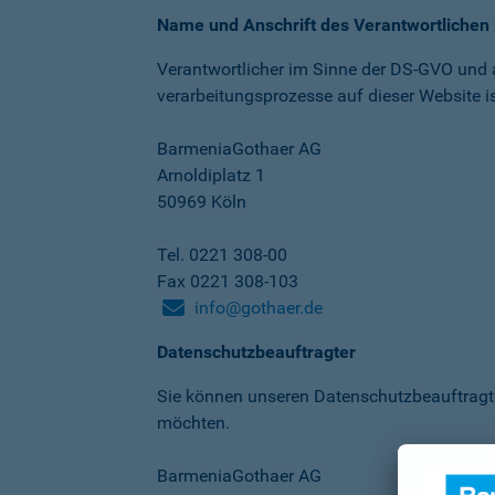
Name und Anschrift des Verantwortlichen
Verantwortlicher im Sinne der DS-GVO und
verarbeitungs­prozesse auf dieser Website is
BarmeniaGothaer AG
Arnoldiplatz 1
50969 Köln
Tel. 0221 308-00
Fax 0221 308-103
info@gothaer.de
Datenschutzbeauftragter
Sie können unseren Datenschutz­beauftragt
möchten.
BarmeniaGothaer AG