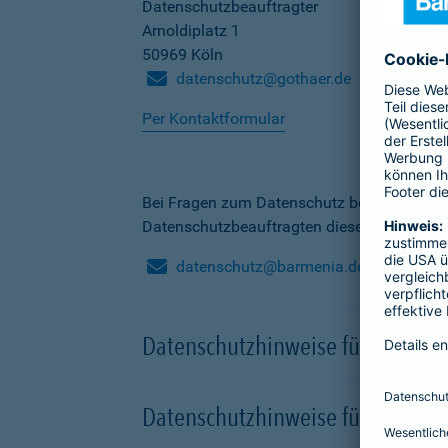
Datenschutzbeauftragter
Arnoldiplatz 1
50969 Köln
datenschutz@gothaer.de
Per Kontaktformular
Bei Fragen zum Datenschutz bei der Barme
Datenschutzbeauftragten dieser Gesellscha
datenschutz@barmenia.de
Datenschutzhinweise für Besuche
Datenschutzhinweise für Onlinep