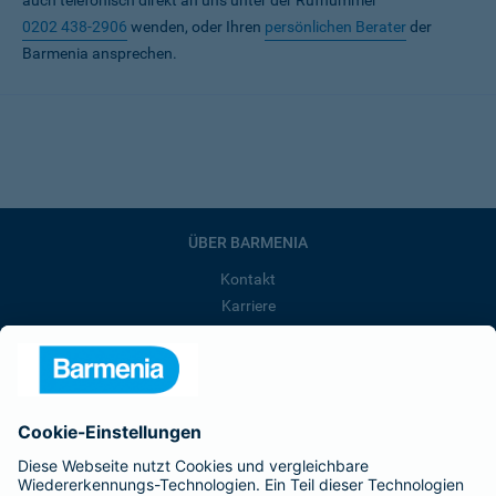
auch telefonisch direkt an uns unter der Rufnummer
0202 438-2906
wenden, oder Ihren
persönlichen Berater
der
Barmenia ansprechen.
ÜBER BARMENIA
Kontakt
Karriere
Presse
Unternehmen
Anfahrt
Affiliate-Partner werden
Barmenia ist Teil der BarmeniaGothaer
BELIEBTE SEITEN