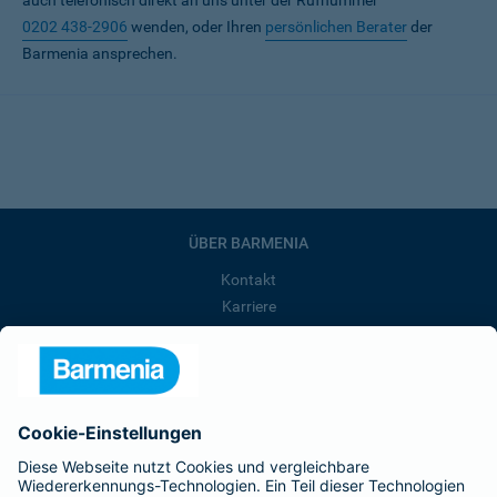
auch telefonisch direkt an uns unter der Rufnummer
0202 438-2906
wenden, oder Ihren
persönlichen Berater
der
Barmenia ansprechen.
ÜBER BARMENIA
Kontakt
Karriere
Presse
Unternehmen
Anfahrt
Affiliate-Partner werden
Barmenia ist Teil der BarmeniaGothaer
BELIEBTE SEITEN