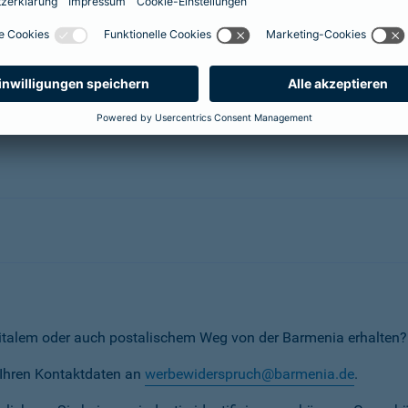
herungsunternehmen
erunternehmen
italem oder auch postalischem Weg von der Barmenia erhalten?
t Ihren Kontaktdaten an
werbewiderspruch@barmenia.de
.