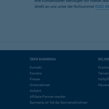
Ihre Kontaktdaten benötigen wir hierbei led
direkt an uns unter der Rufnummer
0202 4
ÜBER BARMENIA
BELIE
Kontakt
Kranke
Karriere
Tierve
Presse
Haftpfl
Unternehmen
Hausra
Anfahrt
Affiliate-Partner werden
Barmenia ist Teil der BarmeniaGothaer