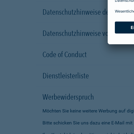
Datenschutzhinweise der Versic
Datenschutzhinweise von Partn
Code of Conduct
Dienstleisterliste
Werbewiderspruch
Möchten Sie keine weitere Werbung auf dig
Bitte schicken Sie uns dazu eine E-Mail mi