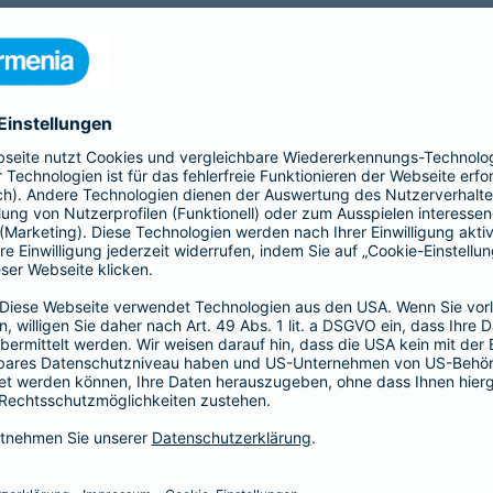
nia Krankenversicherung AG und der Barmenia Allgemeine Vers
ften kontaktieren.
r der Webseite
räsenzen in sozialen Medien