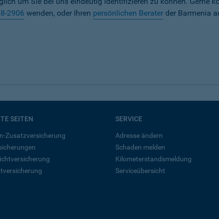
iglich um Sie bei uns eindeutig identifizieren zu können. Gerne k
38-2906
wenden, oder Ihren
persönlichen Berater
der Barmenia a
BTE SEITEN
SERVICE
n-Zusatzversicherung
Adresse ändern
rsicherungen
Schaden melden
ichtversicherung
Kilometerstandsmeldung
tversicherung
Serviceübersicht