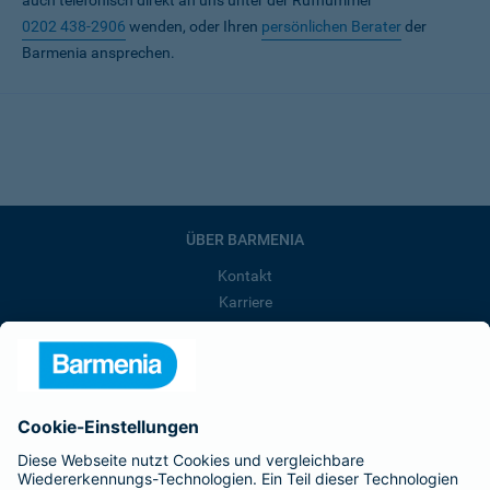
auch telefonisch direkt an uns unter der Rufnummer
0202 438-2906
wenden, oder Ihren
persönlichen Berater
der
Barmenia ansprechen.
ÜBER BARMENIA
Kontakt
Karriere
Presse
Unternehmen
Anfahrt
Affiliate-Partner werden
Barmenia ist Teil der BarmeniaGothaer
BELIEBTE SEITEN