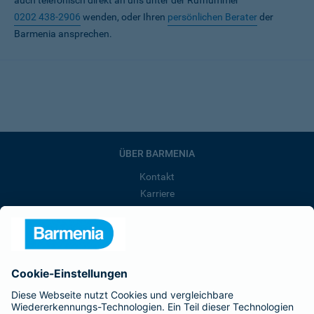
auch telefonisch direkt an uns unter der Rufnummer
0202 438-2906
wenden, oder Ihren
persönlichen Berater
der
Barmenia ansprechen.
ÜBER BARMENIA
Kontakt
Karriere
Presse
Unternehmen
Anfahrt
Affiliate-Partner werden
Barmenia ist Teil der BarmeniaGothaer
BELIEBTE SEITEN