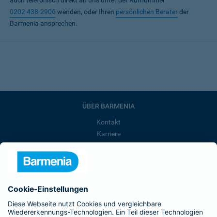
auch telefonisch direkt an uns unter der Rufnummer
0202 438-2906
wenden, oder Ihren
persönlichen Berater
der
Barmenia ansprechen.
ÜBER BARMENIA
Kontakt
Karriere
Presse
Unternehmen
Anfahrt
Affiliate-Partner werden
Barmenia ist Teil der BarmeniaGothaer
BELIEBTE SEITEN