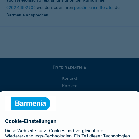
auch telefonisch direkt an uns unter der Rufnummer
0202 438-2906
wenden, oder Ihren
persönlichen Berater
der
Barmenia ansprechen.
ÜBER BARMENIA
Kontakt
Karriere
Presse
Unternehmen
Anfahrt
Affiliate-Partner werden
Barmenia ist Teil der BarmeniaGothaer
BELIEBTE SEITEN