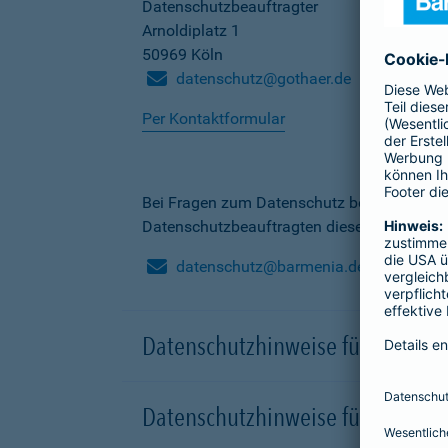
Datenschutzbeauftragter
Arnoldiplatz 1
50969 Köln
datenschutz@gothaer.de
Per Kontaktformular
Bei Fragen zum Datenschutz bei der Barme
Datenschutzbeauftragten dieser Gesellscha
datenschutz@barmenia.de
Datenschutzhinweise für Besuche
Datenschutzhinweise für Onlinep