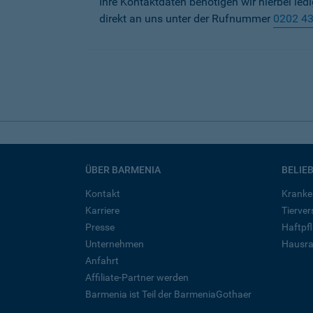
Ihre Kontaktdaten benötigen wir hierbei led
direkt an uns unter der Rufnummer
0202 4
ÜBER BARMENIA
BELIE
Kontakt
Kranke
Karriere
Tierve
Presse
Haftpfl
Unternehmen
Hausra
Anfahrt
Affiliate-Partner werden
Barmenia ist Teil der BarmeniaGothaer