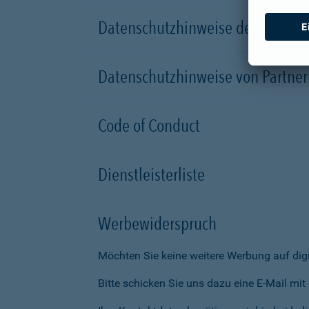
Datenschutzhinweise der Versic
Datenschutzhinweise von Partn
Code of Conduct
Dienstleisterliste
Werbewiderspruch
Möchten Sie keine weitere Werbung auf dig
Bitte schicken Sie uns dazu eine E-Mail mi