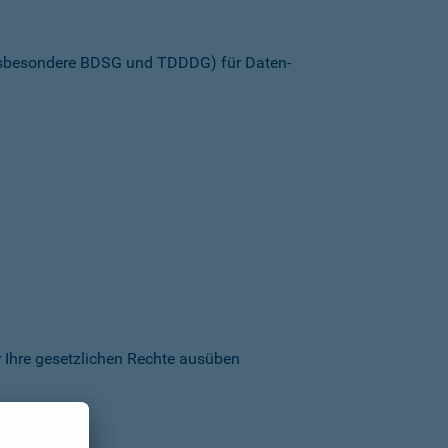
insbesondere BDSG und TDDDG) für Daten­
 Ihre gesetzlichen Rechte ausüben