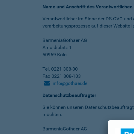
Name und Anschrift des Verantwortlichen
Verantwortlicher im Sinne der DS-GVO und
verarbeitungs­prozesse auf dieser Website is
BarmeniaGothaer AG
Arnoldiplatz 1
50969 Köln
Tel. 0221 308-00
Fax 0221 308-103
info@gothaer.de
Datenschutzbeauftragter
Sie können unseren Datenschutz­beauftragt
möchten.
BarmeniaGothaer AG