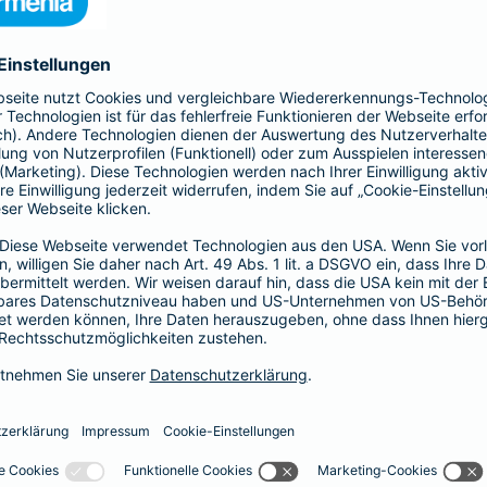
nia Krankenversicherung AG und der Barmenia Allgemeine Vers
ften kontaktieren.
r der Webseite
räsenzen in sozialen Medien