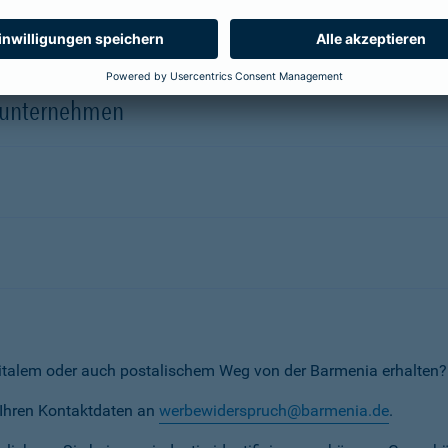
herungsunternehmen
erunternehmen
italem oder auch postalischem Weg von der Barmenia erhalten?
t Ihren Kontaktdaten an
werbewiderspruch@barmenia.de
.