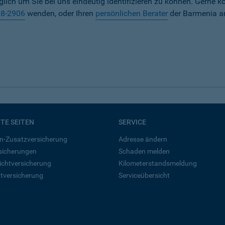
iglich um Sie bei uns eindeutig identifizieren zu können. Gerne k
38-2906
wenden, oder Ihren
persönlichen Berater
der Barmenia a
BTE SEITEN
SERVICE
n-Zusatzversicherung
Adresse ändern
rsicherungen
Schaden melden
ichtversicherung
Kilometerstandsmeldung
tversicherung
Serviceübersicht