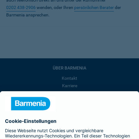
auch telefonisch direkt an uns unter der Rufnummer
0202 438-2906
wenden, oder Ihren
persönlichen Berater
der
Barmenia ansprechen.
ÜBER BARMENIA
Kontakt
Karriere
Presse
Unternehmen
Anfahrt
Affiliate-Partner werden
Barmenia ist Teil der BarmeniaGothaer
BELIEBTE SEITEN