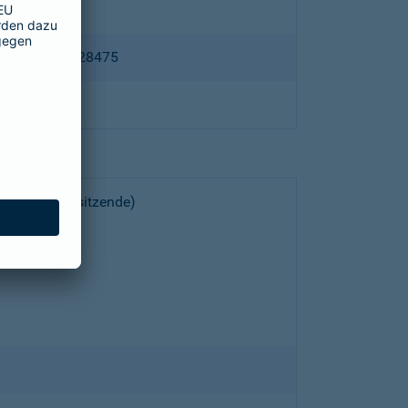
ppertal HRB 28475
choeller (Vorsitzende)