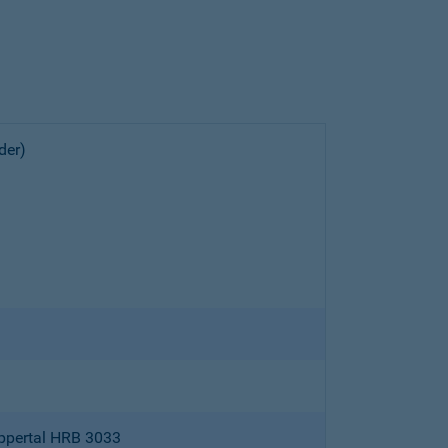
der)
ppertal HRB 3033