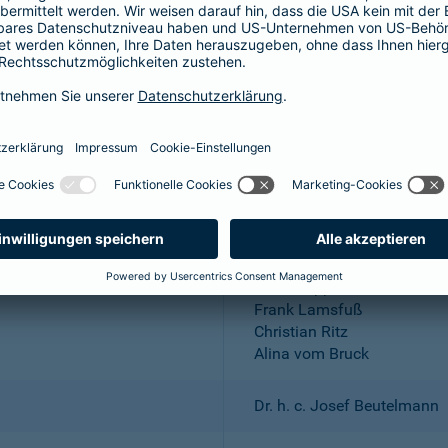
Aktiengesellschaft
Wuppertal; Amtsgericht Wu
DE 318683048
Dr. Andreas Eurich, Oliver S
Thomas Bischof
Dr. Sylvia Eichelberg
Harald Epple
Frank Lamsfuß
Christian Ritz
Alina vom Bruck
Dr. h. c. Josef Beutelmann