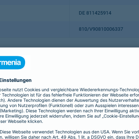
DE 811425914
810/V90810006337
Christian Ritz (Vorsitzender
Thomas Bischof
Dr. Sylvia Eichelberg
Harald Epple
Dr. Andreas Eurich
Frank Lamsfuß
Oliver Schoeller
Alina vom Bruck
Dr. h. c. Josef Beutelmann