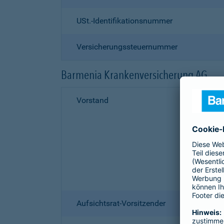
USt.-Identifikationsnummer
Versicherungssteuernummer
Barmenia Krankenversicherung AG
Vorstand
Aufsichtsrat-Vorsitzender