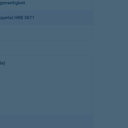
genseitigkeit
ppertal HRB 3871
de)