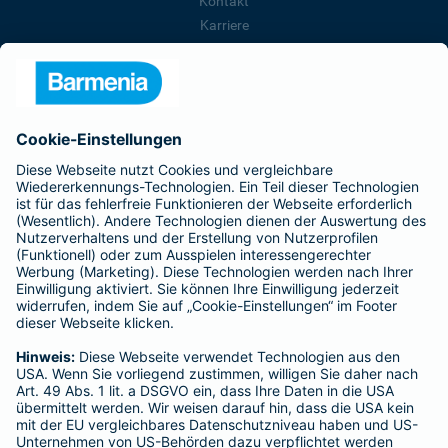
Kontakt
Karriere
Presse
Unternehmen
Anfahrt
Affiliate-Partner werden
Barmenia ist Teil der BarmeniaGothaer
BELIEBTE SEITEN
Kranken-Zusatzversicherung
Tierversicherungen
Haftpflichtversicherung
Hausratversicherung
SERVICE
Adresse ändern
Schaden melden
Kilometerstandsmeldung
Serviceübersicht