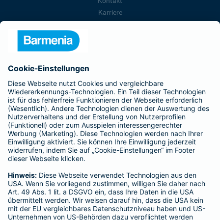
Kontakt
Karriere
Presse
Unternehmen
Anfahrt
Affiliate-Partner werden
Barmenia ist Teil der BarmeniaGothaer
BELIEBTE SEITEN
Kranken-Zusatzversicherung
Tierversicherungen
Haftpflichtversicherung
Hausratversicherung
SERVICE
Adresse ändern
Schaden melden
Kilometerstandsmeldung
Serviceübersicht