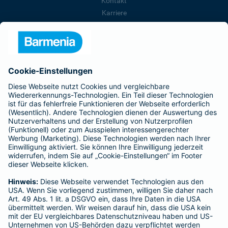
Kontakt
Karriere
Presse
Unternehmen
Anfahrt
Affiliate-Partner werden
Barmenia ist Teil der BarmeniaGothaer
BELIEBTE SEITEN
Kranken-Zusatzversicherung
Tierversicherungen
Haftpflichtversicherung
Hausratversicherung
SERVICE
Adresse ändern
Schaden melden
Kilometerstandsmeldung
Serviceübersicht