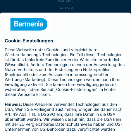
Kontakt
Karriere
Presse
Unternehmen
Anfahrt
Affiliate-Partner werden
Barmenia ist Teil der BarmeniaGothaer
BELIEBTE SEITEN
Kranken-Zusatzversicherung
Tierversicherungen
Haftpflichtversicherung
Hausratversicherung
SERVICE
Adresse ändern
Schaden melden
Kilometerstandsmeldung
Serviceübersicht