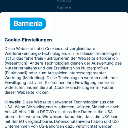
Kontakt
Karriere
Presse
Unternehmen
Anfahrt
Affiliate-Partner werden
Barmenia ist Teil der BarmeniaGothaer
BELIEBTE SEITEN
Kranken-Zusatzversicherung
Tierversicherungen
Haftpflichtversicherung
Hausratversicherung
SERVICE
Adresse ändern
Schaden melden
Kilometerstandsmeldung
Serviceübersicht