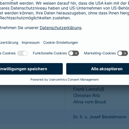
Aktiengesellschaft
Wuppertal; Amtsgericht Wu
DE 318683048
Dr. Andreas Eurich, Oliver S
Thomas Bischof
Dr. Sylvia Eichelberg
Harald Epple
Frank Lamsfuß
Christian Ritz
Alina vom Bruck
Dr. h. c. Josef Beutelmann