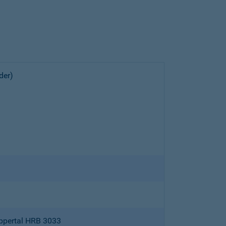
der)
ppertal HRB 3033