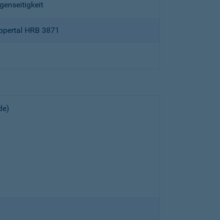
genseitigkeit
ppertal HRB 3871
de)