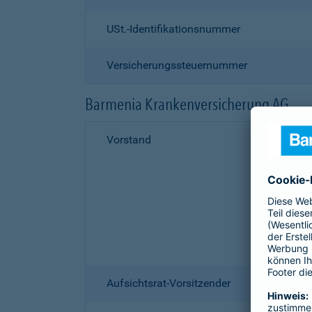
USt.-Identifikationsnummer
Versicherungssteuernummer
Barmenia Krankenversicherung AG
Vorstand
Aufsichtsrat-Vorsitzender