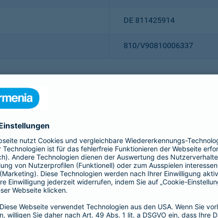
DE 811425914
810/V90810006337
Christian Ritz (Vorsitzender
Thomas Bischof
Dr. Sylvia Eichelberg
Harald Epple
Dr. Andreas Eurich
Frank Lamsfuß
Oliver Schoeller
Alina vom Bruck
Dr. h. c. Josef Beutelmann