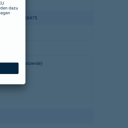
ppertal HRB 28475
choeller (Vorsitzende)