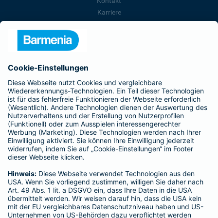
Kontakt
Karriere
Presse
Unternehmen
Anfahrt
Affiliate-Partner werden
Barmenia ist Teil der BarmeniaGothaer
BELIEBTE SEITEN
Kranken-Zusatzversicherung
Tierversicherungen
Haftpflichtversicherung
Hausratversicherung
SERVICE
Adresse ändern
Schaden melden
Kilometerstandsmeldung
Serviceübersicht