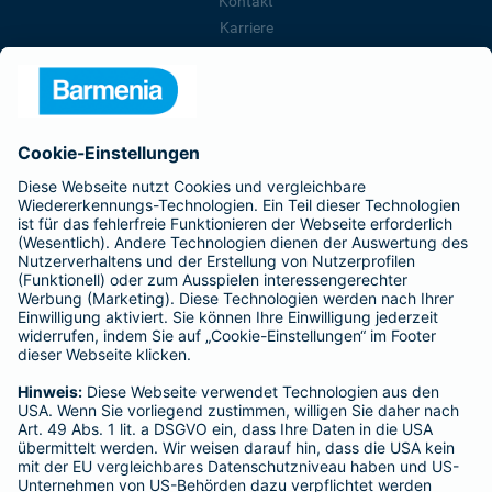
Kontakt
Karriere
Presse
Unternehmen
Anfahrt
Affiliate-Partner werden
Barmenia ist Teil der BarmeniaGothaer
BELIEBTE SEITEN
Kranken-Zusatzversicherung
Tierversicherungen
Haftpflichtversicherung
Hausratversicherung
SERVICE
Adresse ändern
Schaden melden
Kilometerstandsmeldung
Serviceübersicht