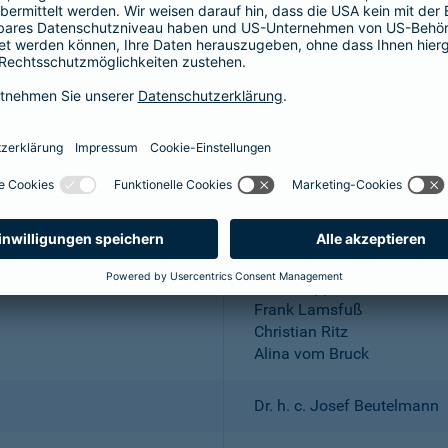
Aktiengesellschaft
Wuppertal; Amtsgericht Wu
DE 318683048
Dr. Andreas Eurich, Oliver S
Thomas Bischof
Dr. Sylvia Eichelberg
Harald Epple
Frank Lamsfuß
Christian Ritz
Alina vom Bruck
Dr. h. c. Josef Beutelmann