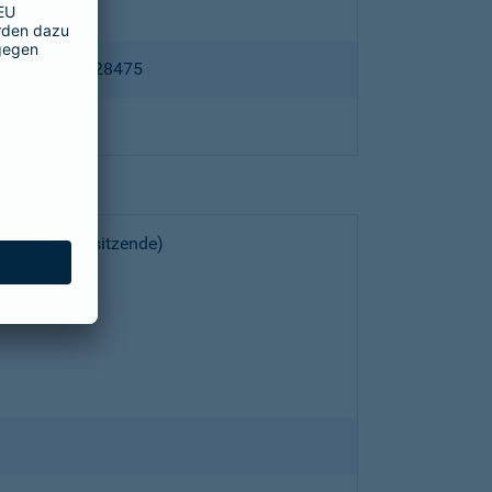
ppertal HRB 28475
choeller (Vorsitzende)