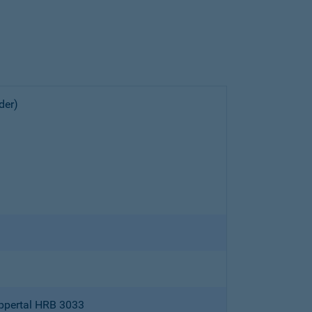
der)
ppertal HRB 3033