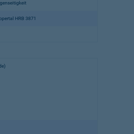
genseitigkeit
ppertal HRB 3871
de)