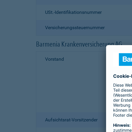
USt.-Identifikationsnummer
Versicherungssteuernummer
Barmenia Krankenversicherung AG
Vorstand
Aufsichtsrat-Vorsitzender