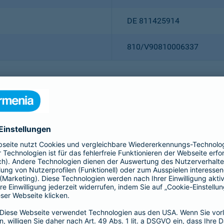
DE 811425914
810/V90810006337
Christian Ritz (Vorsitzender
Thomas Bischof
Dr. Sylvia Eichelberg
Harald Epple
Dr. Andreas Eurich
Frank Lamsfuß
Oliver Schoeller
Alina vom Bruck
Dr. h. c. Josef Beutelmann