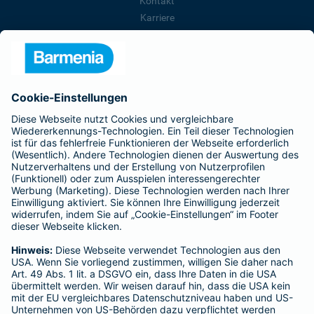
Kontakt
Karriere
Presse
Unternehmen
Anfahrt
Affiliate-Partner werden
Barmenia ist Teil der BarmeniaGothaer
BELIEBTE SEITEN
Kranken-Zusatzversicherung
Tierversicherungen
Haftpflichtversicherung
Hausratversicherung
SERVICE
Adresse ändern
Schaden melden
Kilometerstandsmeldung
Serviceübersicht