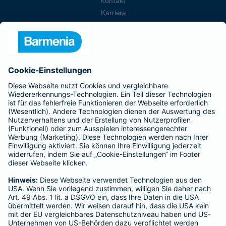
Kontakt
Karriere
Presse
Unternehmen
Anfahrt
Affiliate-Partner werden
Barmenia ist Teil der BarmeniaGothaer
BELIEBTE SEITEN
Kranken-Zusatzversicherung
Tierversicherungen
Haftpflichtversicherung
Hausratversicherung
SERVICE
Adresse ändern
Schaden melden
Kilometerstandsmeldung
Serviceübersicht