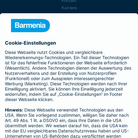
Kontakt
Karriere
Presse
Unternehmen
Anfahrt
Affiliate-Partner werden
Barmenia ist Teil der BarmeniaGothaer
BELIEBTE SEITEN
Kranken-Zusatzversicherung
Tierversicherungen
Haftpflichtversicherung
Hausratversicherung
SERVICE
Adresse ändern
Schaden melden
Kilometerstandsmeldung
Serviceübersicht