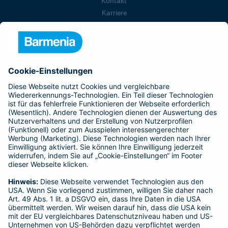
Kontakt
Karriere
Presse
Unternehmen
Anfahrt
Affiliate-Partner werden
Barmenia ist Teil der BarmeniaGothaer
BELIEBTE SEITEN
Kranken-Zusatzversicherung
Tierversicherungen
Haftpflichtversicherung
Hausratversicherung
SERVICE
Adresse ändern
Schaden melden
Kilometerstandsmeldung
Serviceübersicht