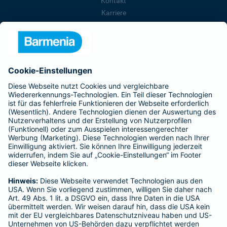
Kontakt
Karriere
Presse
Unternehmen
Anfahrt
Affiliate-Partner werden
Barmenia ist Teil der BarmeniaGothaer
BELIEBTE SEITEN
Kranken-Zusatzversicherung
Tierversicherungen
Haftpflichtversicherung
Hausratversicherung
SERVICE
Adresse ändern
Schaden melden
Kilometerstandsmeldung
Serviceübersicht