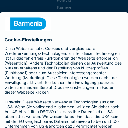
Kontakt
Karriere
Presse
Unternehmen
Anfahrt
Affiliate-Partner werden
Barmenia ist Teil der BarmeniaGothaer
BELIEBTE SEITEN
Kranken-Zusatzversicherung
Tierversicherungen
Haftpflichtversicherung
Hausratversicherung
SERVICE
Adresse ändern
Schaden melden
Kilometerstandsmeldung
Serviceübersicht