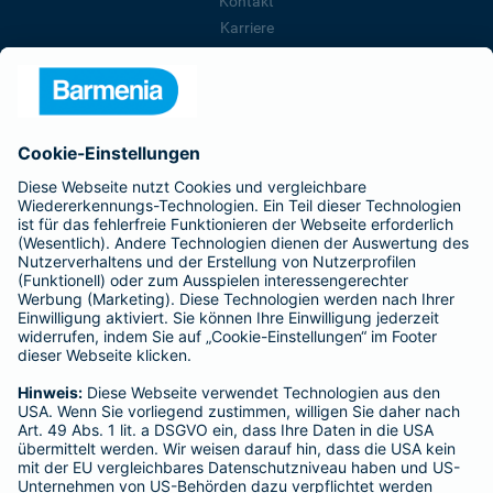
Kontakt
Karriere
Presse
Unternehmen
Anfahrt
Affiliate-Partner werden
Barmenia ist Teil der BarmeniaGothaer
BELIEBTE SEITEN
Kranken-Zusatzversicherung
Tierversicherungen
Haftpflichtversicherung
Hausratversicherung
SERVICE
Adresse ändern
Schaden melden
Kilometerstandsmeldung
Serviceübersicht