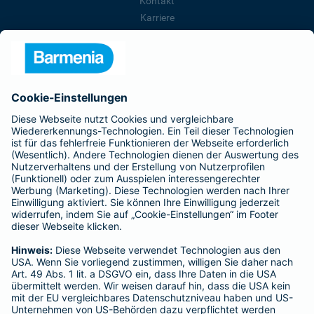
Kontakt
Karriere
Presse
Unternehmen
Anfahrt
Affiliate-Partner werden
Barmenia ist Teil der BarmeniaGothaer
BELIEBTE SEITEN
Kranken-Zusatzversicherung
Tierversicherungen
Haftpflichtversicherung
Hausratversicherung
SERVICE
Adresse ändern
Schaden melden
Kilometerstandsmeldung
Serviceübersicht