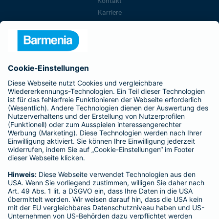
Kontakt
Karriere
Presse
Unternehmen
Anfahrt
Affiliate-Partner werden
Barmenia ist Teil der BarmeniaGothaer
BELIEBTE SEITEN
Kranken-Zusatzversicherung
Tierversicherungen
Haftpflichtversicherung
Hausratversicherung
SERVICE
Adresse ändern
Schaden melden
Kilometerstandsmeldung
Serviceübersicht