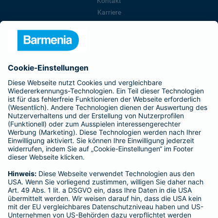
Kontakt
Karriere
Presse
Unternehmen
Anfahrt
Affiliate-Partner werden
Barmenia ist Teil der BarmeniaGothaer
BELIEBTE SEITEN
Kranken-Zusatzversicherung
Tierversicherungen
Haftpflichtversicherung
Hausratversicherung
SERVICE
Adresse ändern
Schaden melden
Kilometerstandsmeldung
Serviceübersicht