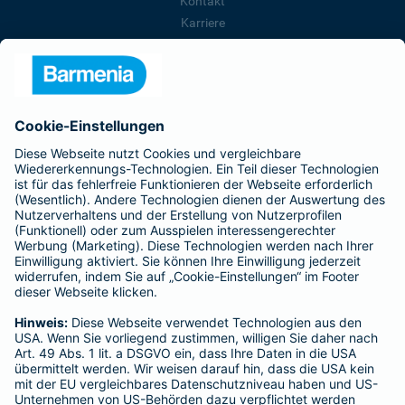
Kontakt
Karriere
Presse
Unternehmen
Anfahrt
Affiliate-Partner werden
Barmenia ist Teil der BarmeniaGothaer
BELIEBTE SEITEN
Kranken-Zusatzversicherung
Tierversicherungen
Haftpflichtversicherung
Hausratversicherung
SERVICE
Adresse ändern
Schaden melden
Kilometerstandsmeldung
Serviceübersicht