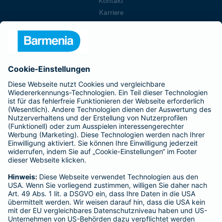
Kontakt
Karriere
Presse
Unternehmen
Anfahrt
Affiliate-Partner werden
Barmenia ist Teil der BarmeniaGothaer
BELIEBTE SEITEN
Kranken-Zusatzversicherung
Tierversicherungen
Haftpflichtversicherung
Hausratversicherung
SERVICE
Adresse ändern
Schaden melden
Kilometerstandsmeldung
Serviceübersicht