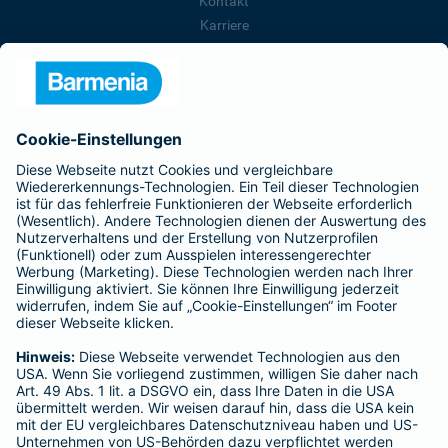
Kontakt
Karriere
Presse
Unternehmen
Anfahrt
Affiliate-Partner werden
Barmenia ist Teil der BarmeniaGothaer
BELIEBTE SEITEN
Kranken-Zusatzversicherung
Tierversicherungen
Haftpflichtversicherung
Hausratversicherung
SERVICE
Adresse ändern
Schaden melden
Kilometerstandsmeldung
Serviceübersicht