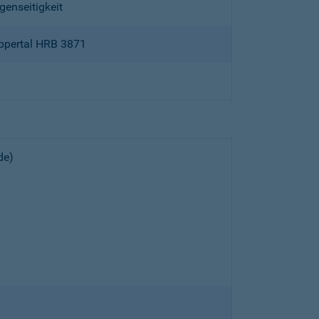
genseitigkeit
ppertal HRB 3871
de)