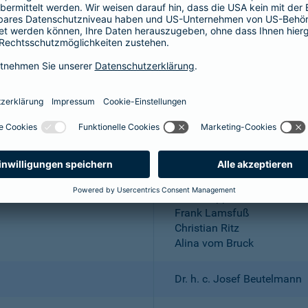
Aktiengesellschaft
Wuppertal; Amtsgericht Wu
DE 318683048
Dr. Andreas Eurich, Oliver S
Thomas Bischof
Dr. Sylvia Eichelberg
Harald Epple
Frank Lamsfuß
Christian Ritz
Alina vom Bruck
Dr. h. c. Josef Beutelmann