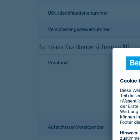
USt.-Identifikationsnummer
Versicherungssteuernummer
Barmenia Krankenversicherung AG
Vorstand
Aufsichtsrat-Vorsitzender