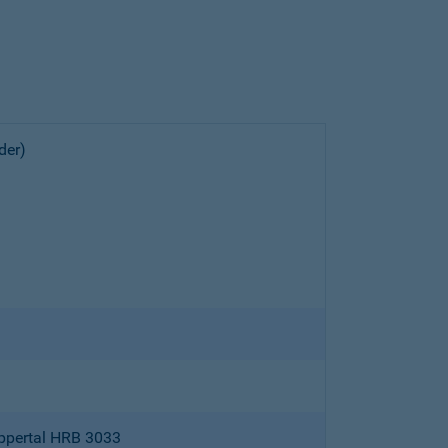
der)
ppertal HRB 3033