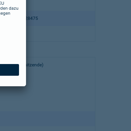
ppertal HRB 28475
choeller (Vorsitzende)