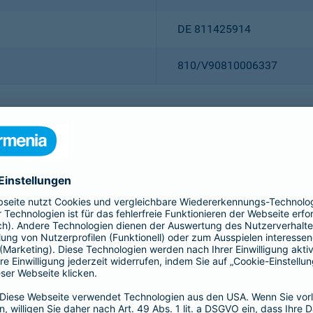
DE 811425914
810/V90810006337
Christian Ritz (Vorsitzender
Thomas Bischof
Dr. Sylvia Eichelberg
Harald Epple
Dr. Andreas Eurich
Frank Lamsfuß
Oliver Schoeller
Alina vom Bruck
Dr. h. c. Josef Beutelmann