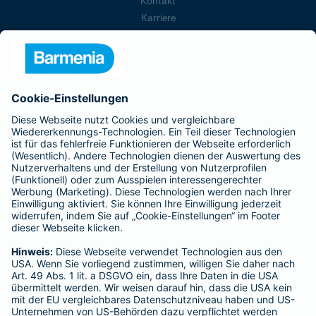
Kontakt
Karriere
Presse
Unternehmen
Anfahrt
Affiliate-Partner werden
Barmenia ist Teil der BarmeniaGothaer
BELIEBTE SEITEN
Kranken-Zusatzversicherung
Tierversicherungen
Haftpflichtversicherung
Hausratversicherung
SERVICE
Adresse ändern
Schaden melden
Kilometerstandsmeldung
Serviceübersicht