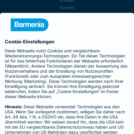
Kontakt
Karriere
Presse
Unternehmen
Anfahrt
Affiliate-Partner werden
Barmenia ist Teil der BarmeniaGothaer
BELIEBTE SEITEN
Kranken-Zusatzversicherung
Tierversicherungen
Haftpflichtversicherung
Hausratversicherung
SERVICE
Adresse ändern
Schaden melden
Kilometerstandsmeldung
Serviceübersicht