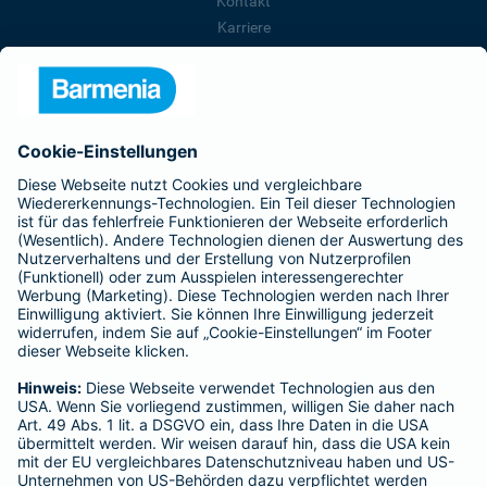
Kontakt
Karriere
Presse
Unternehmen
Anfahrt
Affiliate-Partner werden
Barmenia ist Teil der BarmeniaGothaer
BELIEBTE SEITEN
Kranken-Zusatzversicherung
Tierversicherungen
Haftpflichtversicherung
Hausratversicherung
SERVICE
Adresse ändern
Schaden melden
Kilometerstandsmeldung
Serviceübersicht