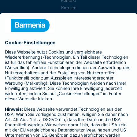
Kontakt
Karriere
Presse
Unternehmen
Anfahrt
Affiliate-Partner werden
Barmenia ist Teil der BarmeniaGothaer
BELIEBTE SEITEN
Kranken-Zusatzversicherung
Tierversicherungen
Haftpflichtversicherung
Hausratversicherung
SERVICE
Adresse ändern
Schaden melden
Kilometerstandsmeldung
Serviceübersicht