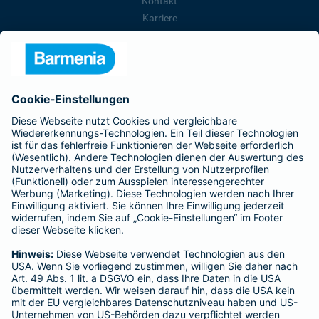
Kontakt
Karriere
Presse
Unternehmen
Anfahrt
Affiliate-Partner werden
Barmenia ist Teil der BarmeniaGothaer
BELIEBTE SEITEN
Kranken-Zusatzversicherung
Tierversicherungen
Haftpflichtversicherung
Hausratversicherung
SERVICE
Adresse ändern
Schaden melden
Kilometerstandsmeldung
Serviceübersicht