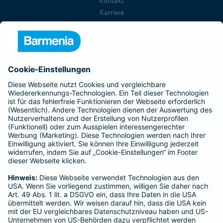
Kontakt
Karriere
Presse
Unternehmen
Anfahrt
Affiliate-Partner werden
Barmenia ist Teil der BarmeniaGothaer
BELIEBTE SEITEN
Kranken-Zusatzversicherung
Tierversicherungen
Haftpflichtversicherung
Hausratversicherung
SERVICE
Adresse ändern
Schaden melden
Kilometerstandsmeldung
Serviceübersicht