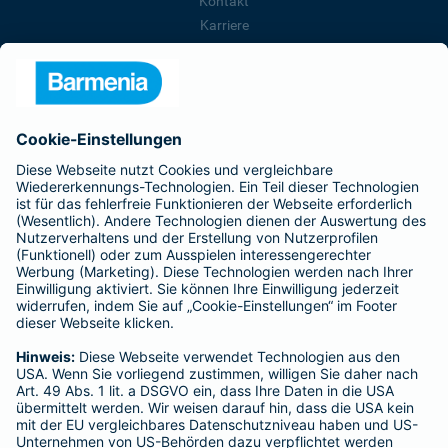
Kontakt
Karriere
Presse
Unternehmen
Anfahrt
Affiliate-Partner werden
Barmenia ist Teil der BarmeniaGothaer
BELIEBTE SEITEN
Kranken-Zusatzversicherung
Tierversicherungen
Haftpflichtversicherung
Hausratversicherung
SERVICE
Adresse ändern
Schaden melden
Kilometerstandsmeldung
Serviceübersicht