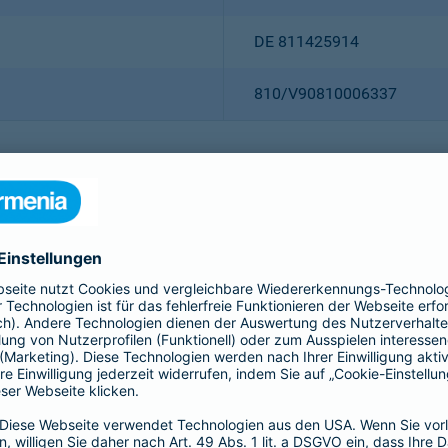
DE 811425914
810/V90810006337
Christian Ritz (Vorsitzender
Thomas Bischof
Dr. Sylvia Eichelberg
Harald Epple
Dr. Andreas Eurich
Frank Lamsfuß
Oliver Schoeller
Alina vom Bruck
Dr. h. c. Josef Beutelmann