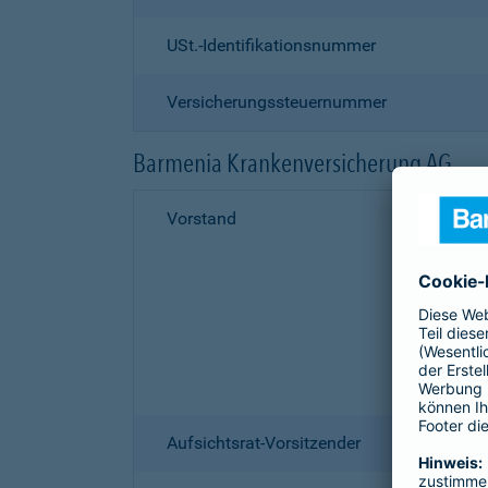
USt.-Identifikationsnummer
Versicherungssteuernummer
Barmenia Krankenversicherung AG
Vorstand
Aufsichtsrat-Vorsitzender