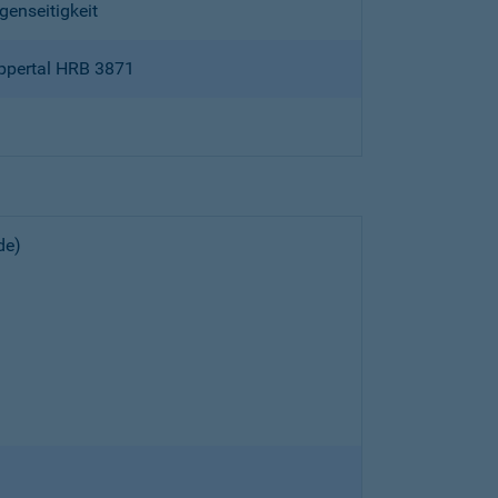
genseitigkeit
ppertal HRB 3871
de)