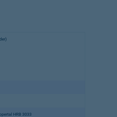
der)
ppertal HRB 3033