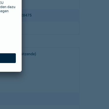
ppertal HRB 28475
choeller (Vorsitzende)