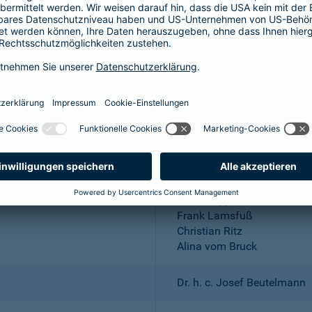
Aktiengesellschaft
Wuppertal; Amtsgericht Wu
DE 318683048
Dr. Andreas Eurich, Oliver S
Thomas Bischof
Dr. Sylvia Eichelberg
Harald Epple
Frank Lamsfuß
Christian Ritz
Alina vom Bruck
Dr. h. c. Josef Beutelmann