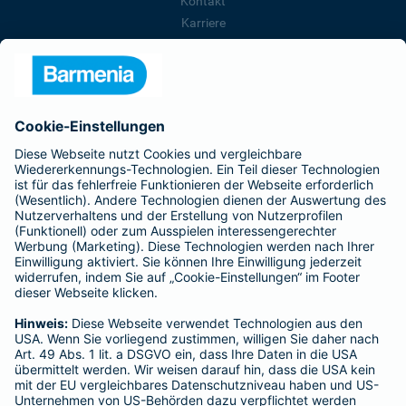
Kontakt
Karriere
Presse
Unternehmen
Anfahrt
Affiliate-Partner werden
Barmenia ist Teil der BarmeniaGothaer
BELIEBTE SEITEN
Kranken-Zusatzversicherung
Tierversicherungen
Haftpflichtversicherung
Hausratversicherung
SERVICE
Adresse ändern
Schaden melden
Kilometerstandsmeldung
Serviceübersicht