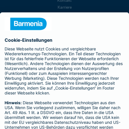
Kontakt
Karriere
Presse
Unternehmen
Anfahrt
Affiliate-Partner werden
Barmenia ist Teil der BarmeniaGothaer
BELIEBTE SEITEN
Kranken-Zusatzversicherung
Tierversicherungen
Haftpflichtversicherung
Hausratversicherung
SERVICE
Adresse ändern
Schaden melden
Kilometerstandsmeldung
Serviceübersicht