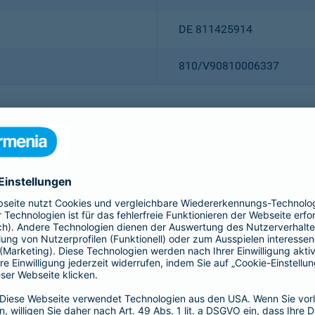
DE 811425914
810/V90810006337
Christian Ritz (Vorsitzender
Thomas Bischof
Dr. Sylvia Eichelberg
Harald Epple
Dr. Andreas Eurich
Frank Lamsfuß
Oliver Schoeller
Alina vom Bruck
Dr. h. c. Josef Beutelmann