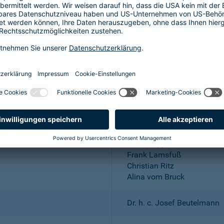
Aktiengesellschaft
Wuppertal; Amtsgericht Wu
DE 318683048
Dr. Andreas Eurich, Oliver S
Thomas Bischof
Dr. Sylvia Eichelberg
Harald Epple
Frank Lamsfuß
Christian Ritz
Alina vom Bruck
Dr. h. c. Josef Beutelmann