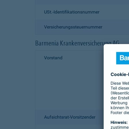
USt.-Identifikationsnummer
Versicherungssteuernummer
Barmenia Krankenversicherung AG
Vorstand
Aufsichtsrat-Vorsitzender