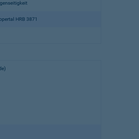
genseitigkeit
ppertal HRB 3871
de)