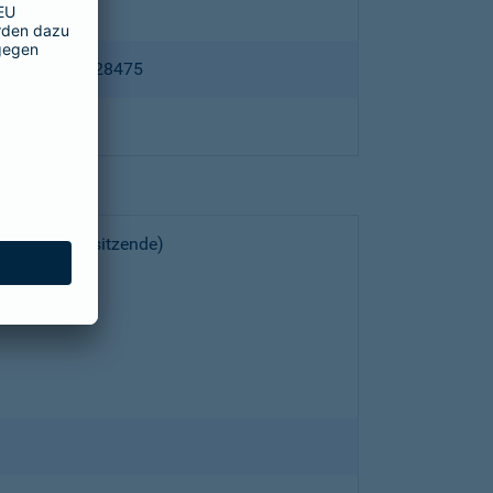
ppertal HRB 28475
choeller (Vorsitzende)