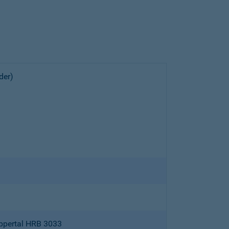
der)
ppertal HRB 3033