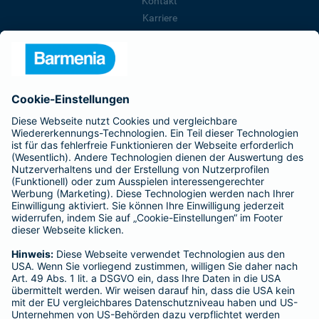
Kontakt
Karriere
Presse
Unternehmen
Anfahrt
Affiliate-Partner werden
Barmenia ist Teil der BarmeniaGothaer
BELIEBTE SEITEN
Kranken-Zusatzversicherung
Tierversicherungen
Haftpflichtversicherung
Hausratversicherung
SERVICE
Adresse ändern
Schaden melden
Kilometerstandsmeldung
Serviceübersicht